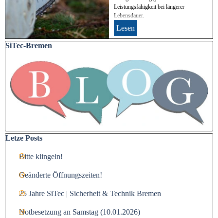
Leistungsfähigkeit bei längerer
Lebensdauer.
Lesen
Block überspringen SiTec-Bremen
SiTec-Bremen
Block überspringen Letze Posts
Letze Posts
Bitte klingeln!
Geänderte Öffnungszeiten!
25 Jahre SiTec | Sicherheit & Technik Bremen
Notbesetzung an Samstag (10.01.2026)