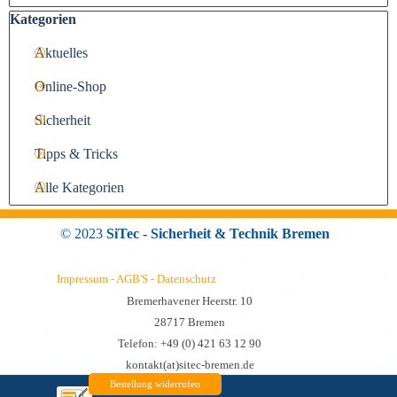
Block überspringen Kategorien
Kategorien
Aktuelles
Online-Shop
Sicherheit
Tipps & Tricks
Alle Kategorien
©
2023
SiTec - Sicherheit & Technik Bremen
Impressum - AGB'S - Datenschutz
Bremerhavener Heerstr. 10
28717 Bremen
Telefon: +49 (0) 421 63 12 90
kontakt(at)sitec-bremen.de
Bestellung widerrufen