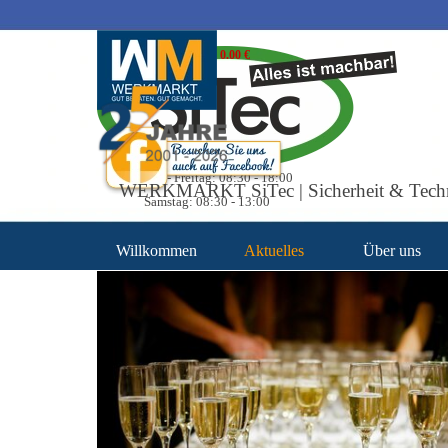
Direkt zum Seiteninhalt
Warenkorb
0.00 €
Unsere Öffnungszeiten
Montag - Freitag: 08:30 - 18:00
WERKMARKT SiTec | Sicherheit & Tech
Samstag: 08:30 - 13:00
Willkommen
Aktuelles
Über uns