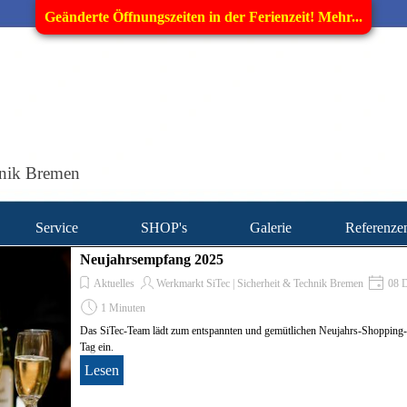
Geänderte Öffnungszeiten in der Ferienzeit! Mehr...
nik Bremen
Menü überspringen
Service
SHOP's
Galerie
Referenze
▼
▼
▼
Neujahrsempfang 2025
Aktuelles
Werkmarkt SiTec | Sicherheit & Technik Bremen
08 D
1 Minuten
Das SiTec-Team lädt zum entspannten und gemütlichen Neujahrs-Shoppin
Tag ein.
Lesen