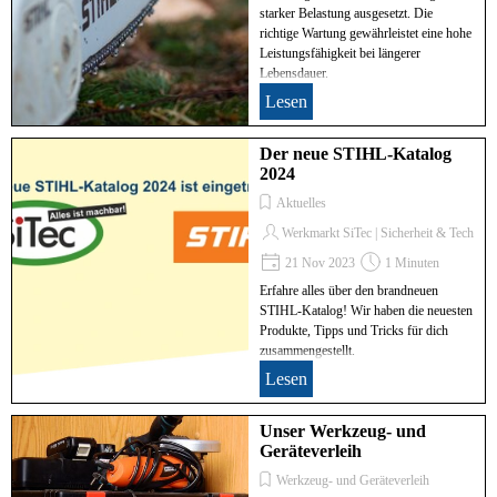
starker Belastung ausgesetzt. Die
richtige Wartung gewährleistet eine hohe
Leistungsfähigkeit bei längerer
Lebensdauer.
Lesen
Der neue STIHL-Katalog
2024
Aktuelles
Werkmarkt SiTec | Sicherheit & Technik
21 Nov 2023
1 Minuten
Erfahre alles über den brandneuen
STIHL-Katalog! Wir haben die neuesten
Produkte, Tipps und Tricks für dich
zusammengestellt.
Lesen
Unser Werkzeug- und
Geräteverleih
Werkzeug- und Geräteverleih