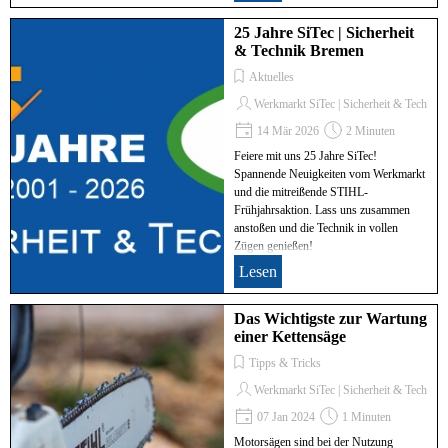
25 Jahre SiTec | Sicherheit
& Technik Bremen
Aktuelles
Werkmarkt SiTec | Sicherheit & Technik
14 Mär 2026
2 Minuten
Feiere mit uns 25 Jahre SiTec!
Spannende Neuigkeiten vom Werkmarkt
und die mitreißende STIHL-
Frühjahrsaktion. Lass uns zusammen
anstoßen und die Technik in vollen
Zügen genießen!
Lesen
Das Wichtigste zur Wartung
einer Kettensäge
Tipps & Tricks
Werkmarkt SiTec | Sicherheit & Technik
07 Jan 2024
1 Minuten
Motorsägen sind bei der Nutzung