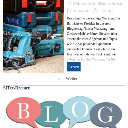
Werkmarkt SiTec | Sicherheit & Technik
15 Nov 2023
1 Minuten
Brauchen Sie das richtige Werkzeug für
Ihr nächstes Projekt? In unserem
Blogbeitrag "Unser Werkzeug- und
Geräteverleih" erfahren Sie alles über
unsere aktuellen Angebote und Tipps,
wie Sie das passende Equipment
auswählen können. Egal, ob Sie ein
Heimwerker oder ein Profi sind, wir
haben das richtige Werkzeug für Sie!
Lesen
Aktuelle Seite:
1
Gehen Sie zu Seite:
2
Weiter
Block überspringen SiTec-Bremen
SiTec-Bremen