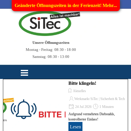
Direkt zum Seiteninhalt
Geänderte Öffnungszeiten in der Ferienzeit! Mehr...
Unsere Öffnungszeiten
Montag - Freitag: 08:30 - 18:00
Samstag: 08:30 - 13:00
Menü überspringen
Bitte klingeln!
Aktuelles
Werkmarkt SiTec | Sicherheit & Technik
24 Jul 2026
1 Minuten
Aufgrund vermehrten Diebstahls,
kontrollierter Einlass!
Lesen